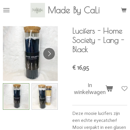
Ga
Made By CaLi
direct
naar
de
Lucifers - Home
hoofdinhoud
Society - Lang -
Black
€ 16,95
In
winkelwagen
Deze mooie lucifers zijn
een echte eyecatcher!
Mooi verpakt in een glasen