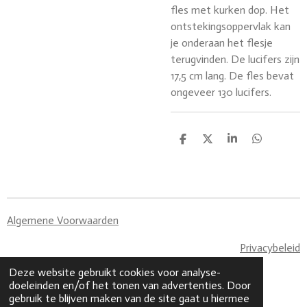
fles met kurken dop. Het
ontstekingsoppervlak kan
je onderaan het flesje
terugvinden. De lucifers zijn
17,5 cm lang. De fles bevat
ongeveer 130 lucifers.
D
D
S
D
e
e
h
e
l
e
a
l
e
l
r
e
n
e
n
Algemene Voorwaarden
Privacybeleid
© 2023 - 2026 Made By CaLi
Deze website gebruikt cookies voor analyse-
Powered by
JouwWeb
doeleinden en/of het tonen van advertenties. Door
gebruik te blijven maken van de site gaat u hiermee