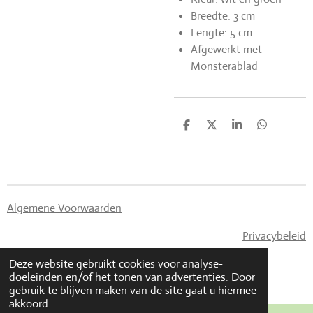
Breedte: 3 cm
Lengte: 5 cm
Afgewerkt met
Monsterablad
D
D
S
D
e
e
h
e
l
e
a
l
e
l
r
e
n
e
n
Algemene Voorwaarden
Privacybeleid
© 2023 - 2026 Made By CaLi
Deze website gebruikt cookies voor analyse-
Powered by
JouwWeb
doeleinden en/of het tonen van advertenties. Door
gebruik te blijven maken van de site gaat u hiermee
akkoord.