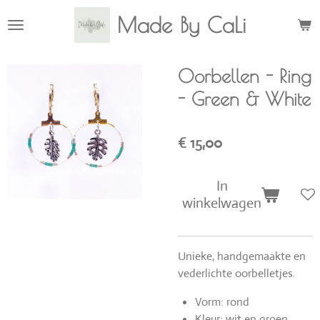
Ga
Made By CaLi
direct
naar
de
Oorbellen - Ring
hoofdinhoud
- Green & White
€ 15,00
In
winkelwagen
Unieke, handgemaakte en
vederlichte oorbelletjes.
Vorm: rond
Kleur: wit en groen