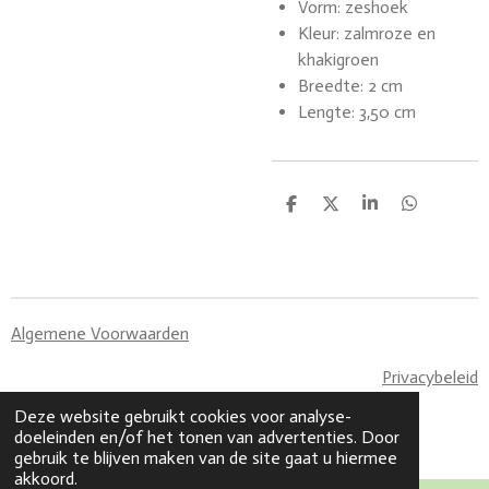
Vorm: zeshoek
Kleur: zalmroze en
khakigroen
Breedte: 2 cm
Lengte: 3,50 cm
D
D
S
D
e
e
h
e
l
e
a
l
e
l
r
e
n
e
n
Algemene Voorwaarden
Privacybeleid
© 2023 - 2026 Made By CaLi
Deze website gebruikt cookies voor analyse-
Powered by
JouwWeb
doeleinden en/of het tonen van advertenties. Door
gebruik te blijven maken van de site gaat u hiermee
akkoord.