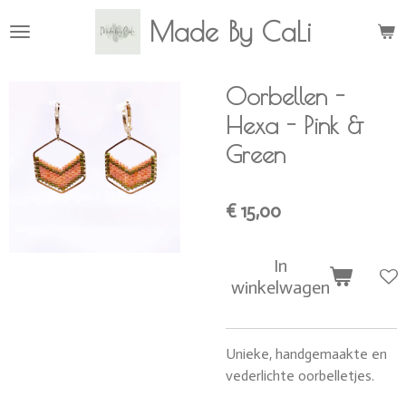
Ga
Made By CaLi
direct
naar
de
Oorbellen -
hoofdinhoud
Hexa - Pink &
Green
€ 15,00
In
winkelwagen
Unieke, handgemaakte en
vederlichte oorbelletjes.