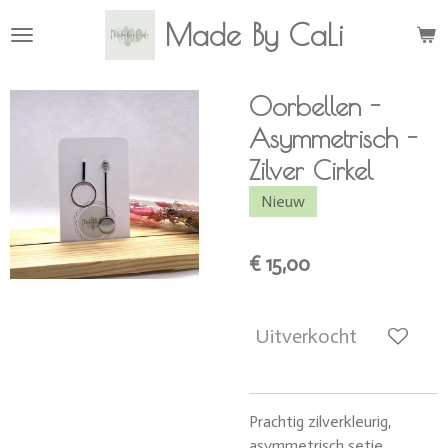
Ga
Made By CaLi
direct
naar
de
Oorbellen -
hoofdinhoud
Asymmetrisch -
Zilver Cirkel
Nieuw
€ 15,00
Uitverkocht
Prachtig zilverkleurig,
asymmetrisch setje.