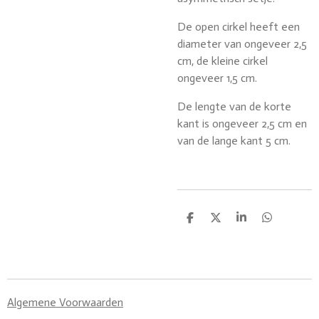
De open cirkel heeft een
diameter van ongeveer 2,5
cm, de kleine cirkel
ongeveer 1,5 cm.
De lengte van de korte
kant is ongeveer 2,5 cm en
van de lange kant 5 cm.
D
D
S
D
e
e
h
e
l
e
a
l
e
l
r
e
n
e
n
Algemene Voorwaarden