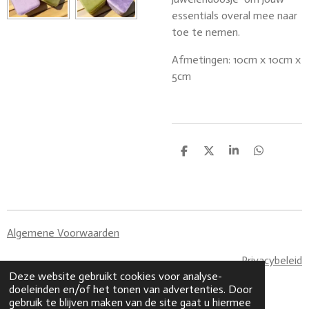
essentials overal mee naar
toe te nemen.
Afmetingen: 10cm x 10cm x
5cm
D
D
S
D
e
e
h
e
l
e
a
l
e
l
r
e
n
e
n
Algemene Voorwaarden
Privacybeleid
Deze website gebruikt cookies voor analyse-
© 2023 - 2026 Made By CaLi
doeleinden en/of het tonen van advertenties. Door
Powered by
JouwWeb
gebruik te blijven maken van de site gaat u hiermee