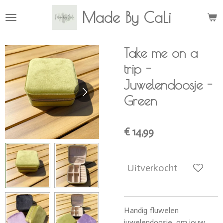
Ga
Made By CaLi
direct
naar
de
Take me on a
hoofdinhoud
trip -
Juwelendoosje -
Green
€ 14,99
Uitverkocht
Handig fluwelen
juwelendoosje om jouw