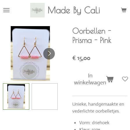
Ga
Made By CaLi
direct
naar
de
Oorbellen -
hoofdinhoud
Prisma - Pink
€ 15,00
In
winkelwagen
Unieke, handgemaakte en
vederlichte oorbelletjes.
Vorm: driehoek
Kleur: roze