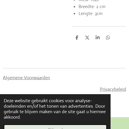
Breedte: 2 cm
Lengte: 3cm
D
D
S
D
e
e
h
e
l
e
a
l
e
l
r
e
n
e
n
Algemene Voorwaarden
Privacybeleid
© 2023 - 2026 Made By CaLi
Deze website gebruikt cookies voor analyse-
Powered by
JouwWeb
doeleinden en/of het tonen van advertenties. Door
gebruik te blijven maken van de site gaat u hiermee
akkoord.